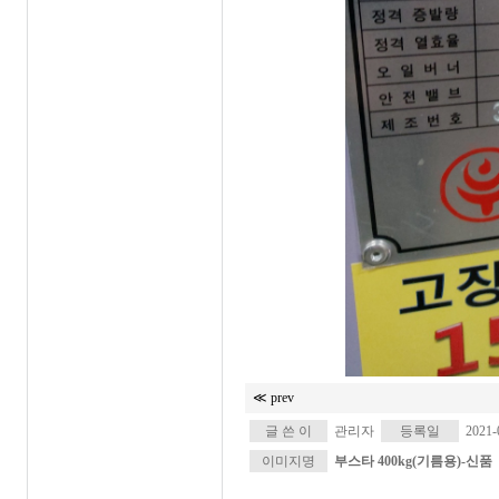
≪ prev
글 쓴 이
관리자
등록일
2021-0
이미지명
부스타 400kg(기름용)-신품